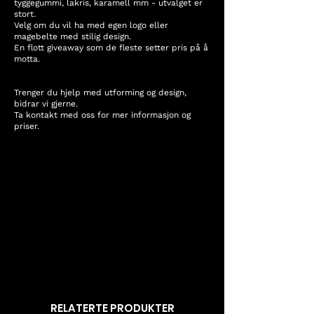
tyggegummi, lakris, karamell mm - utvalget er
stort.
Velg om du vil ha med egen logo eller
magebelte med stilig design.
En flott giveaway som de fleste setter pris på å
motta.
Trenger du hjelp med utforming og design,
bidrar vi gjerne.
Ta kontakt med oss for mer informasjon og
priser.
KONTAKT OSS FOR MER INFO OG PRISER
RELATERTE PRODUKTER